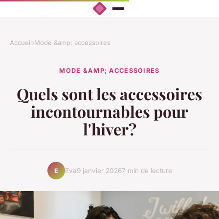
Accueil
›
Mode &amp; accessoires
MODE &AMP; ACCESSOIRES
Quels sont les accessoires
incontournables pour
l'hiver?
Eva
9 janvier 2026
7 min de lecture
E