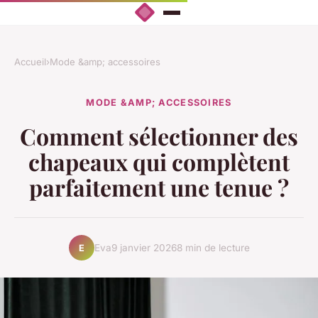
Accueil
›
Mode &amp; accessoires
MODE &AMP; ACCESSOIRES
Comment sélectionner des
chapeaux qui complètent
parfaitement une tenue ?
Eva
9 janvier 2026
8 min de lecture
E