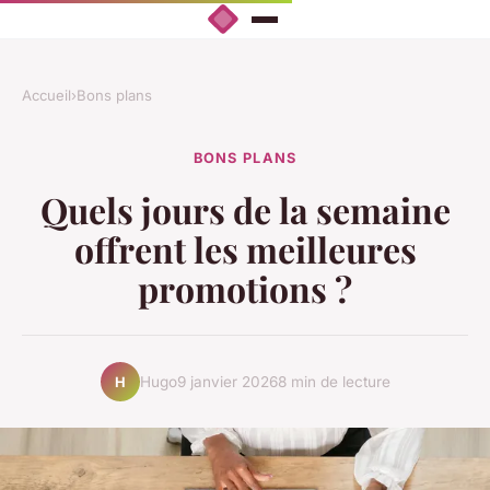
Accueil
›
Bons plans
BONS PLANS
Quels jours de la semaine
offrent les meilleures
promotions ?
Hugo
9 janvier 2026
8 min de lecture
H