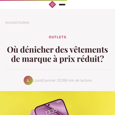
Accueil
›
Outlets
OUTLETS
Où dénicher des vêtements
de marque à prix réduit?
Louis
9 janvier 2026
8 min de lecture
L